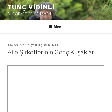
İçeriğe
TUNÇ VİDİNLİ
geç
AİLE ŞİRKETLERİ DANIŞMANI
Menü
YAYIM
18/03/2019
(
TUNÇ VİDİNLİ
)
TARIHI
Aile Şirketlerinin Genç Kuşakları