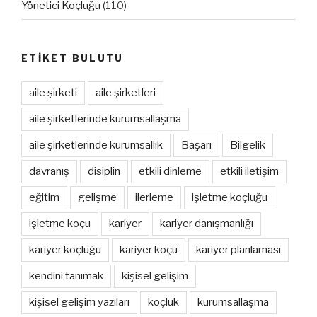
Yönetici Koçluğu
(110)
ETİKET BULUTU
aile şirketi
aile şirketleri
aile şirketlerinde kurumsallaşma
aile şirketlerinde kurumsallık
Başarı
Bilgelik
davranış
disiplin
etkili dinleme
etkili iletişim
eğitim
gelişme
ilerleme
işletme koçluğu
işletme koçu
kariyer
kariyer danışmanlığı
kariyer koçluğu
kariyer koçu
kariyer planlaması
kendini tanımak
kişisel gelişim
kişisel gelişim yazıları
koçluk
kurumsallaşma