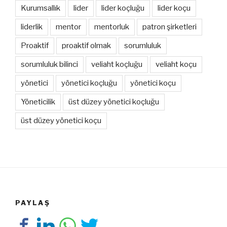
Kurumsallık
lider
lider koçluğu
lider koçu
liderlik
mentor
mentorluk
patron şirketleri
Proaktif
proaktif olmak
sorumluluk
sorumluluk bilinci
veliaht koçluğu
veliaht koçu
yönetici
yönetici koçluğu
yönetici koçu
Yöneticilik
üst düzey yönetici koçluğu
üst düzey yönetici koçu
PAYLAŞ