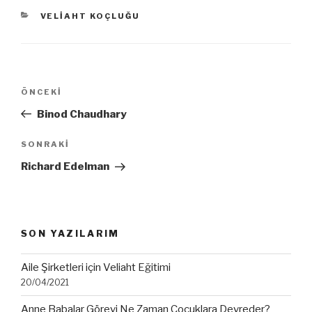
KATEGORILER
VELIAHT KOÇLUĞU
Yazı
Önceki
ÖNCEKI
dolaşımı
Yazı
Binod Chaudhary
Sonraki
SONRAKI
Yazı
Richard Edelman
SON YAZILARIM
Aile Şirketleri için Veliaht Eğitimi
20/04/2021
Anne Babalar Görevi Ne Zaman Çocuklara Devreder?