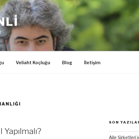
NLİ
I
ğu
Veliaht Koçluğu
Blog
İletişim
MANLIĞI
SON YAZILA
 Yapılmalı?
Aile Şirketleri 