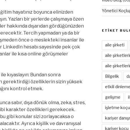
Yönetici Koçlu
eğitim hayatınız boyunca elinizden
şın. Yazları bir yerlerde çalışmaya özen
ekler hakkında dışarıdan gördüğünüzden
ETİKET BUL
verecektir. Tercih yapmadan ya da bir
rişmeden önce o meslekteki insanlar ile
aile şirketi
ir LinkedIn hesabı sayesinde pek çok
nsanlar ile kısa online görüşmeler
aile şirketle
aile şirketle
 ile kıyaslayın: Bundan sonra
Bilgelik
d
 gerektirdiği özelliklerin sizin yüksek
etkili dinlem
ğını kontrol etmek.
gelişme
i
unca sabır, dışa dönük olma, zeka, stres,
işletme koçu
 gibi karakter özellikleri gerekecek.
 bu gibi konular sizi zorlayacaksa o
kariyer danış
lacaktır. Ayrıca kişilik ve davranışsal
kariyer koçu