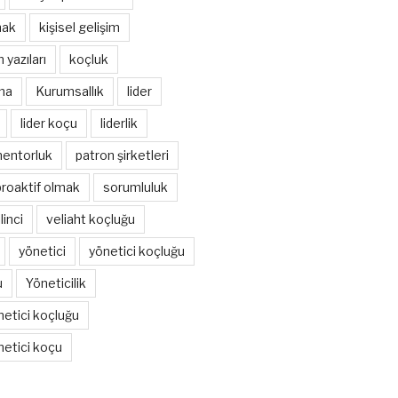
mak
kişisel gelişim
 yazıları
koçluk
ma
Kurumsallık
lider
lider koçu
liderlik
entorluk
patron şirketleri
proaktif olmak
sorumluluk
linci
veliaht koçluğu
yönetici
yönetici koçluğu
u
Yöneticilik
netici koçluğu
netici koçu