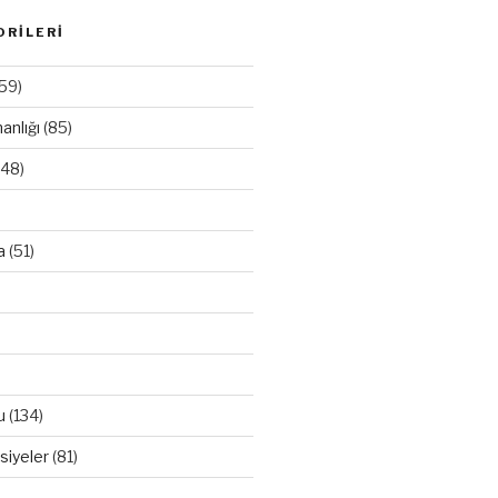
ORİLERİ
59)
anlığı
(85)
48)
a
(51)
u
(134)
siyeler
(81)
)