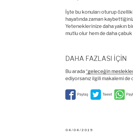
İşte bu konuları oturup özelli
hayatında zaman kaybettiğinizi 
Yeteneklerinize daha yakın bi
mutlu olur hem de daha çabuk y
DAHA FAZLASI İÇİN
Bu arada
“geleceğin meslekler
ediyorsanız ilgili makalemi de
YAYIM
04/04/2019