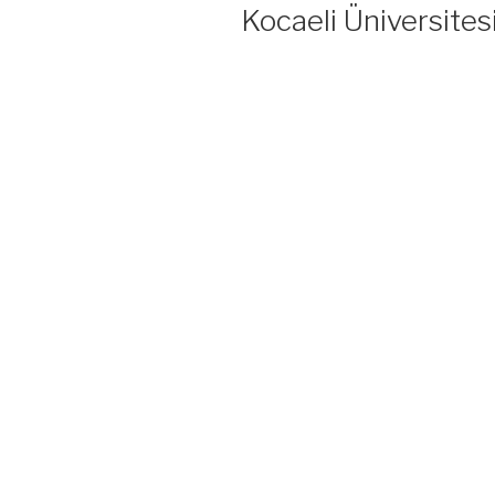
TARIHI
Kocaeli Üniversite