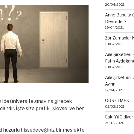
20/04/2021
Anne Babalar 
Devreder?
19/04/2021
Zor Zamanlar N
18/04/2021
Aile Şirketleri
Fatih Aydoğan)
18/04/2021
Aile şirketleri
Ayırın
17/04/2021
ÖĞRETMEK
ki de üniversite sınavına girecek
03/03/2021
ndır. İşte size pratik, işlevsel ve her
Eski Yıl Gidiyor
25/12/2020
izi huzurlu hissedeceğiniz bir meslekte