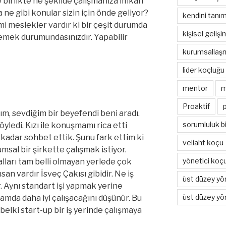
le birlikte ne şekilde çalışmanıza imkan
ne gibi konular sizin için önde geliyor?
kendini tanı
imi meslekler vardır ki bir çeşit durumda
kişisel gelişim
mek durumundasınızdır. Yapabilir
kurumsallaş
lider koçluğu
mentor
m
Proaktif
m, sevdiğim bir beyefendi beni aradı.
sorumluluk bi
öyledi. Kızı ile konuşmamı rica etti
kadar sohbet ettik. Şunu fark ettim ki
veliaht koçu
sal bir şirkette çalışmak istiyor.
yönetici koç
ları tam belli olmayan yerlede çok
san vardır İsveç Çakısı gibidir. Ne iş
üst düzey yö
r. Aynı standart işi yapmak yerine
üst düzey yö
tamda daha iyi çalışacağını düşünür. Bu
belki start-up bir iş yerinde çalışmaya