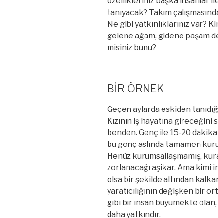
özellikleriniz başka insanlar i
tanıyacak? Takım çalışmasında 
Ne gibi yatkınlıklarınız var? K
gelene ağam, gidene paşam de
misiniz bunu?
BİR ÖRNEK
Geçen aylarda eskiden tanıdığı
Kızının iş hayatına gireceğini s
benden. Genç ile 15-20 dakika 
bu genç aslında tamamen kurum
Henüz kurumsallaşmamış, kural
zorlanacağı aşikar. Ama kimi in
olsa bir şekilde altından kalka
yaratıcılığının değişken bir or
gibi bir insan büyümekte olan, 
daha yatkındır.