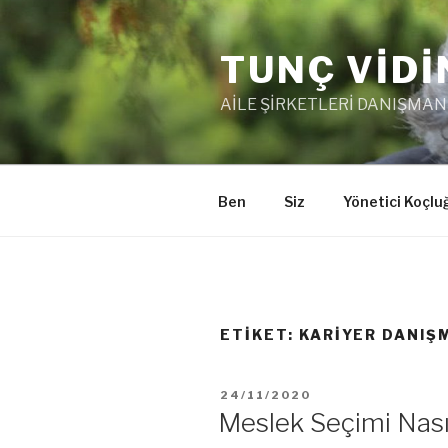
İçeriğe
geç
TUNÇ VİDİ
AİLE ŞİRKETLERİ DANIŞMAN
Ben
Siz
Yönetici Koçlu
ETIKET:
KARIYER DANIŞ
YAYIM
24/11/2020
TARIHI
Meslek Seçimi Nasıl