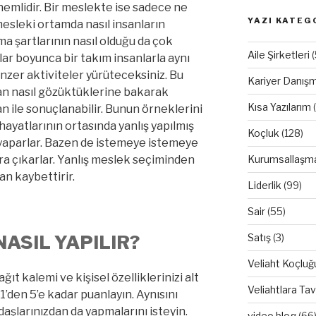
mlidir. Bir meslekte ise sadece ne
YAZI KATEG
mesleki ortamda nasıl insanların
ma şartlarının nasıl olduğu da çok
Aile Şirketleri
(
lar boyunca bir takım insanlarla aynı
nzer aktiviteler yürüteceksiniz. Bu
Kariyer Danışm
an nasıl gözüktüklerine bakarak
Kısa Yazılarım
(
 ile sonuçlanabilir. Bunun örneklerini
hayatlarının ortasında yanlış yapılmış
Koçluk
(128)
 yaparlar. Bazen de istemeye istemeye
Kurumsallaşm
nra çıkarlar. Yanlış meslek seçiminden
an kaybettirir.
Liderlik
(99)
Sair
(55)
Satış
(3)
NASIL YAPILIR?
Veliaht Koçluğ
ağıt kalemi ve kişisel özelliklerinizi alt
Veliahtlara Tav
i 1’den 5’e kadar puanlayın. Aynısını
daşlarınızdan da yapmalarını isteyin.
video blog
(66