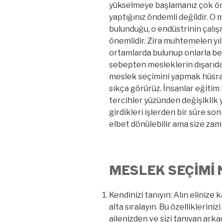
yükselmeye başlamanız çok öne
yaptığınız öndemli değildir. O 
bulunduğu, o endüstrinin çalış
önemlidir. Zira muhtemelen yıl
ortamlarda bulunup onlarla be
sebepten mesleklerin dışarıd
meslek seçimini yapmak hüsran
sıkça görürüz. İnsanlar eğitim 
tercihler yüzünden değişiklik
girdikleri işlerden bir süre so
elbet dönülebilir ama size zam
MESLEK SEÇİMİ 
Kendinizi tanıyın: Alın elinize k
alta sıralayın. Bu özellikleriniz
ailenizden ve sizi tanıyan arka