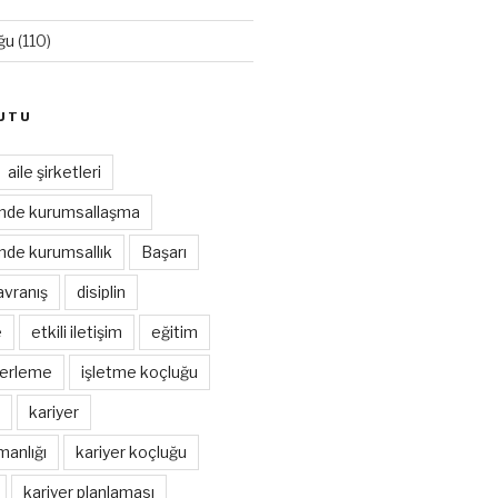
ğu
(110)
UTU
aile şirketleri
rinde kurumsallaşma
rinde kurumsallık
Başarı
avranış
disiplin
e
etkili iletişim
eğitim
lerleme
işletme koçluğu
kariyer
manlığı
kariyer koçluğu
kariyer planlaması